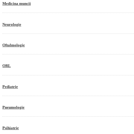
Medicina muncii
Neurologie
Oftalmologie
ORL
Pediatrie
Pneumologie
Psihiatrie