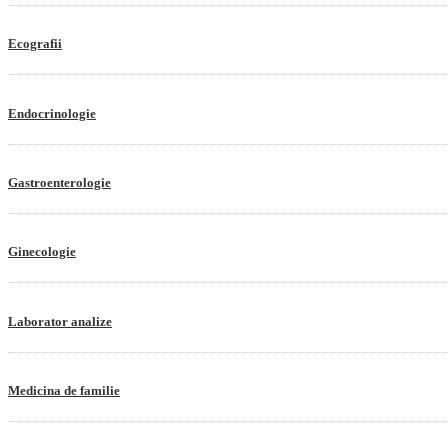
Ecografii
Endocrinologie
Gastroenterologie
Ginecologie
Laborator analize
Medicina de familie